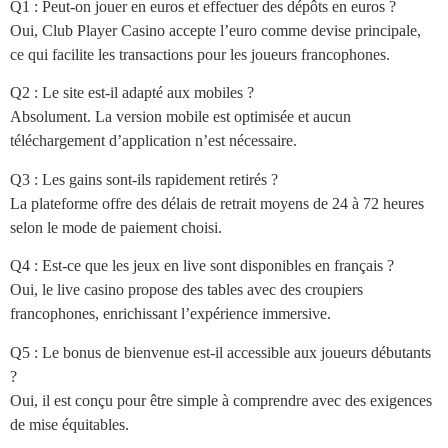
Q1 : Peut-on jouer en euros et effectuer des dépôts en euros ?
Oui, Club Player Casino accepte l’euro comme devise principale,
ce qui facilite les transactions pour les joueurs francophones.
Q2 : Le site est-il adapté aux mobiles ?
Absolument. La version mobile est optimisée et aucun
téléchargement d’application n’est nécessaire.
Q3 : Les gains sont-ils rapidement retirés ?
La plateforme offre des délais de retrait moyens de 24 à 72 heures
selon le mode de paiement choisi.
Q4 : Est-ce que les jeux en live sont disponibles en français ?
Oui, le live casino propose des tables avec des croupiers
francophones, enrichissant l’expérience immersive.
Q5 : Le bonus de bienvenue est-il accessible aux joueurs débutants
?
Oui, il est conçu pour être simple à comprendre avec des exigences
de mise équitables.