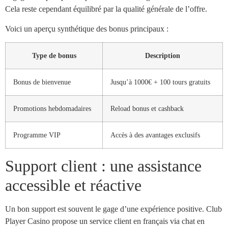
Cela reste cependant équilibré par la qualité générale de l’offre.
Voici un aperçu synthétique des bonus principaux :
Type de bonus
Description
Bonus de bienvenue
Jusqu’à 1000€ + 100 tours gratuits
Promotions hebdomadaires
Reload bonus et cashback
Programme VIP
Accès à des avantages exclusifs
Support client : une assistance
accessible et réactive
Un bon support est souvent le gage d’une expérience positive. Club
Player Casino propose un service client en français via chat en