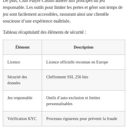
De plus, Club Player Casino adhère aux principes du jeu
responsable. Les outils pour limiter les pertes et gérer son temps de
jeu sont facilement accessibles, rassurant ainsi une clientèle
soucieuse d’une expérience maîtrisée.
Tableau récapitulatif des éléments de sécurité :
Élément
Description
Licence
Licence officielle reconnue en Europe
Sécurité des
Chiffrement SSL 256 bits
données
Jeu responsable
Outils d’auto-exclusion et limites
personnalisables
Vérification KYC
Processus rigoureux pour prévenir la fraude