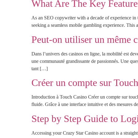
What Are The Key Feature
As an SEO copywriter with a decade of experience in t
seeking a seamless mobile gambling experience. This ar
Peut-on utiliser un même c
Dans l’univers des casinos en ligne, la mobilité est deve
une communauté grandissante de passionnés. Une questio
tant […]
Créer un compte sur Touch 
Introduction à Touch Casino Créer un compte sur touch c
fluide. Grâce à une interface intuitive et des mesures 
Step by Step Guide to Log
Accessing your Crazy Star Casino account is a straight