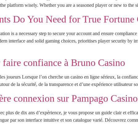
the platform wisely. Whether you are a seasoned player or new to the si
nts Do You Need for True Fortune
cation is a necessary step to secure your account and ensure compliance
n interface and solid gaming choices, prioritises player security by im
r faire confiance à Bruno Casino
les joueurs Lorsque l’on cherche un casino en ligne sérieux, la confian
our de la sécurité, de la transparence et d’une expérience utilisateur s
ière connexion sur Pampago Casino
ec plus de dix ans d’expérience, je vous propose un guide clair et effi
ingue par son interface intuitive et son catalogue varié. Découvrez comm