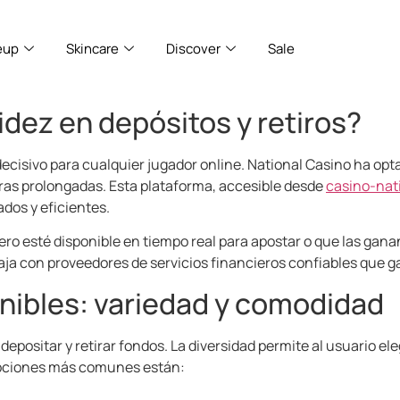
eup
Skincare
Discover
Sale
pidez en depósitos y retiros?
decisivo para cualquier jugador online. National Casino ha opta
eras prolongadas. Esta plataforma, accesible desde
casino-nat
dos y eficientes.
ro esté disponible en tiempo real para apostar o que las gana
ja con proveedores de servicios financieros confiables que ga
nibles: variedad y comodidad
depositar y retirar fondos. La diversidad permite al usuario e
opciones más comunes están: