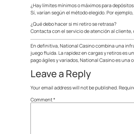
¿Hay límites mínimos o máximos para depósitos 
Sí, varían según el método elegido. Por ejemplo
¿Qué debo hacer si mi retiro se retrasa?
Contacta con el servicio de atención al cliente,
En definitiva, National Casino combina una infr
juego fluida. La rapidez en cargas y retiros es
pago ágiles y variados, National Casino es una
Leave a Reply
Your email address will not be published.
Requir
Comment
*