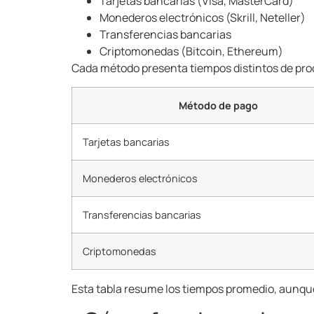
Tarjetas bancarias (Visa, MasterCard)
Monederos electrónicos (Skrill, Neteller)
Transferencias bancarias
Criptomonedas (Bitcoin, Ethereum)
Cada método presenta tiempos distintos de proce
Método de pago
Tarjetas bancarias
Monederos electrónicos
Transferencias bancarias
Criptomonedas
Esta tabla resume los tiempos promedio, aunque