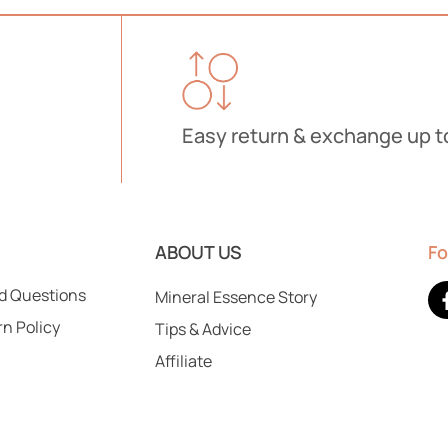
Easy return & exchange up t
ABOUT US
Fo
d Questions
Mineral Essence Story
rn Policy
Tips & Advice
Affiliate