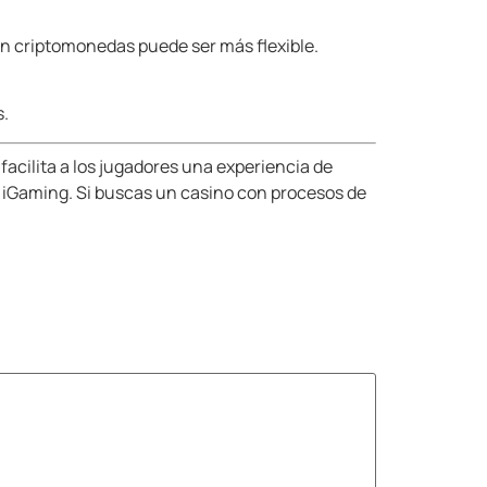
 en criptomonedas puede ser más flexible.
s.
facilita a los jugadores una experiencia de
do iGaming. Si buscas un casino con procesos de