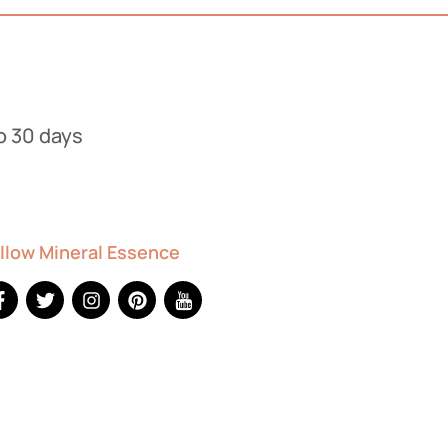
o 30 days
llow Mineral Essence