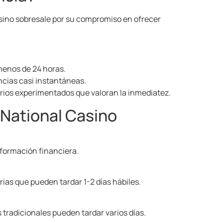
sino sobresale por su compromiso en ofrecer
 menos de 24 horas.
ncias casi instantáneas.
rios experimentados que valoran la inmediatez.
 National Casino
información financiera.
ias que pueden tardar 1-2 días hábiles.
tradicionales pueden tardar varios días.