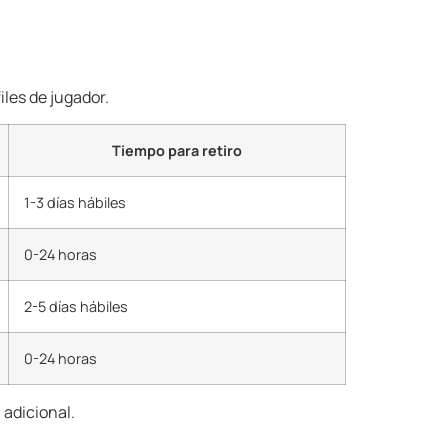
les de jugador.
Tiempo para retiro
1-3 días hábiles
0-24 horas
2-5 días hábiles
0-24 horas
 adicional.