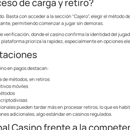
eso de carga y retiro?
ido. Basta con acceder a la sección “Cajero”, elegir el método d
stante, permitiendo comenzar a jugar sin demoras.
e verificación, donde el casino confirma la identidad del jugad
a plataforma prioriza la rapidez, especialmente en opciones e
itaciones
sino en pagos destacan:
ía de métodos, en retiros
itivos móviles
métodos
criptodivisas
onales pueden tardar más en procesar retiros, lo que es habi
iones adicionales, algo estándar en casinos regulados.
nal Casino frente a la compete