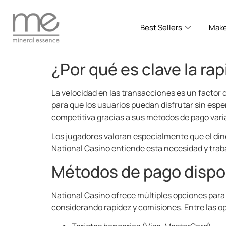
Best Sellers
Mak
¿Por qué es clave la ra
La velocidad en las transacciones es un factor 
para que los usuarios puedan disfrutar sin esp
competitiva gracias a sus métodos de pago varia
Los jugadores valoran especialmente que el dine
National Casino entiende esta necesidad y traba
Métodos de pago dispo
National Casino ofrece múltiples opciones para 
considerando rapidez y comisiones. Entre las 