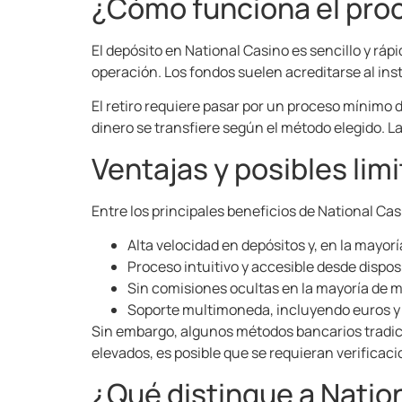
¿Cómo funciona el proc
El depósito en National Casino es sencillo y ráp
operación. Los fondos suelen acreditarse al in
El retiro requiere pasar por un proceso mínimo d
dinero se transfiere según el método elegido. L
Ventajas y posibles lim
Entre los principales beneficios de National Ca
Alta velocidad en depósitos y, en la mayor
Proceso intuitivo y accesible desde dispos
Sin comisiones ocultas en la mayoría de 
Soporte multimoneda, incluyendo euros y 
Sin embargo, algunos métodos bancarios tradici
elevados, es posible que se requieran verificac
¿Qué distingue a Natio